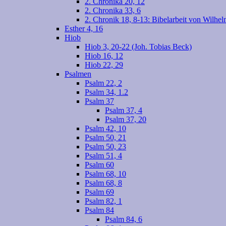
2. Chronika 20, 12
2. Chronika 33, 6
2. Chronik 18, 8-13: Bibelarbeit von Wilhe
Esther 4, 16
Hiob
Hiob 3, 20-22 (Joh. Tobias Beck)
Hiob 16, 12
Hiob 22, 29
Psalmen
Psalm 22, 2
Psalm 34, 1.2
Psalm 37
Psalm 37, 4
Psalm 37, 20
Psalm 42, 10
Psalm 50, 21
Psalm 50, 23
Psalm 51, 4
Psalm 60
Psalm 68, 10
Psalm 68, 8
Psalm 69
Psalm 82, 1
Psalm 84
Psalm 84, 6