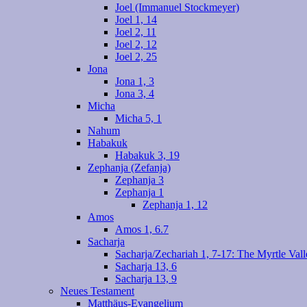
Joel (Immanuel Stockmeyer)
Joel 1, 14
Joel 2, 11
Joel 2, 12
Joel 2, 25
Jona
Jona 1, 3
Jona 3, 4
Micha
Micha 5, 1
Nahum
Habakuk
Habakuk 3, 19
Zephanja (Zefanja)
Zephanja 3
Zephanja 1
Zephanja 1, 12
Amos
Amos 1, 6.7
Sacharja
Sacharja/Zechariah 1, 7-17: The Myrtle Vall
Sacharja 13, 6
Sacharja 13, 9
Neues Testament
Matthäus-Evangelium