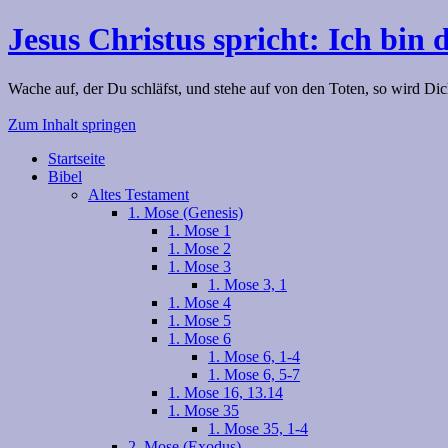
Jesus Christus spricht: Ich bin 
Wache auf, der Du schläfst, und stehe auf von den Toten, so wird Dic
Zum Inhalt springen
Startseite
Bibel
Altes Testament
1. Mose (Genesis)
1. Mose 1
1. Mose 2
1. Mose 3
1. Mose 3, 1
1. Mose 4
1. Mose 5
1. Mose 6
1. Mose 6, 1-4
1. Mose 6, 5-7
1. Mose 16, 13.14
1. Mose 35
1. Mose 35, 1-4
2. Mose (Exodus)