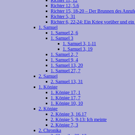
Richter 11, 12
Richter 12, 5.6
Richter 15, 18-20 – Der Brunnen des Anruf
Richter 5, 31
Richter 6, 22-24: Ein Krieg vorüber und ei
1. Samuel
1. Samuel 2, 6
1. Samuel 3
1. Samuel 3, 1-11
1. Samuel 3, 19
1. Samuel 2, 7
1. Samuel 9, 4
1. Samuel 13, 20
1. Samuel 27, 7
2. Samuel
2. Samuel 13, 31
1. Könige
1. Könige 17, 1
1. Könige 17, 7
1. Könige 10, 10
2. Könige
2. Könige 3, 16.17
2. Könige 5, 9-13: Ich meinte
2. Könige 7, 3
2. Chronika