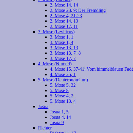
2. Mose 14, 14
2. Mose 23, 9: Der Fremdling
2. Mose 4, 21-23
2. Mose 14, 13
2. Mose 17, 11
3. Mose (Leviticus)
3. Mose 1, 1
3. Mose 1, 4
3. Mose 13, 13
3. Mose 13, 7+8
3. Mose 17, 7
4. Mose (Numeri)
4. Mose 15, 37-41: Vom himmelblauen Fad
4. Mose 25, 1
5. Mose (Deuteronomium)
5. Mose 5, 32
5. Mose 8
5. Mose 4, 2
5. Mose 13, 4
Josua
Josua 1, 5
Josua 4, 14
Josua 9
Richter